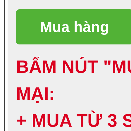
BẤM NÚT "M
MẠI:
+ MUA TỪ 3 