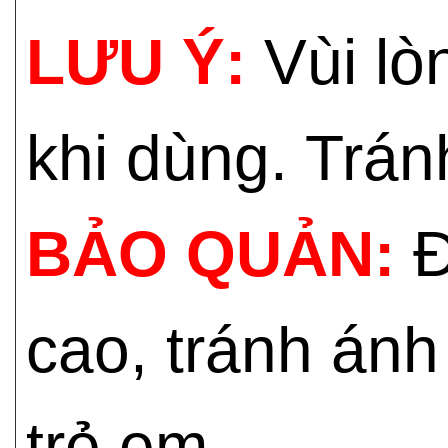
LƯU Ý:
Vùi lò
khi dùng. Trán
BẢO QUẢN:
Đ
cao, tránh ánh
trẻ em.