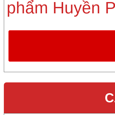
phẩm Huyền P
C