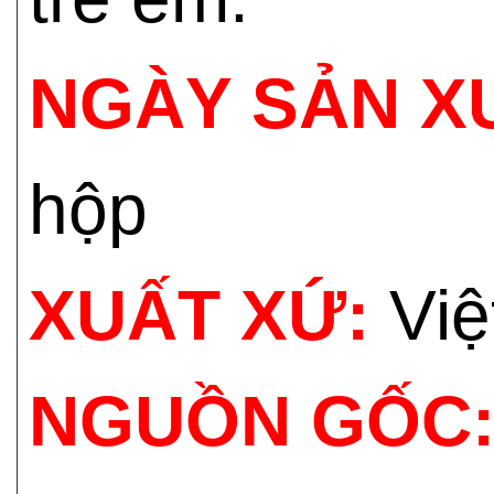
NGÀY SẢN X
hộp
XUẤT XỨ:
Việ
NGUỒN GỐC