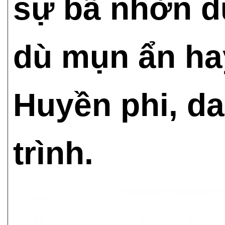
sự bã nhờn d
dù mụn ẩn ha
Huyền phi, da
trình.