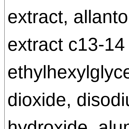
extract, allanto
extract c13-14 
ethylhexylglyc
dioxide, disodi
hydroxide, al