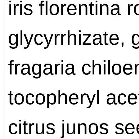
iris florentina
glycyrrhizate,
fragaria chiloen
tocopheryl acet
citrus junos se