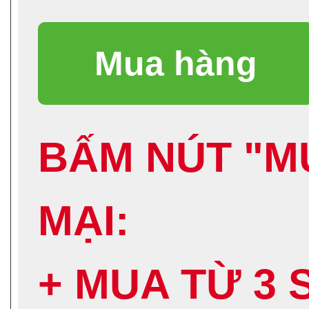
BẤM NÚT "M
MẠI:
+ MUA TỪ 3 