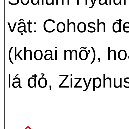
vật: Cohosh đe
(khoai mỡ), ho
lá đỏ, Zizyphu