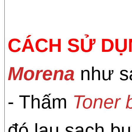
CÁCH SỬ DỤ
Morena
như s
- Thấm
Toner 
đó lau sạch bụi