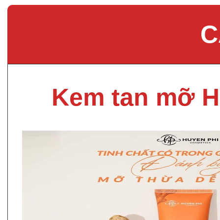
C
Kem tan mỡ H