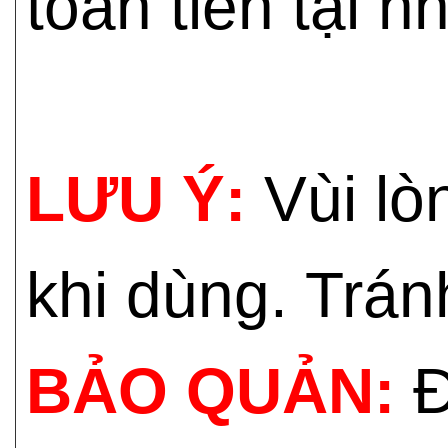
toán tiền tại n
LƯU Ý:
Vùi lò
khi dùng. Trán
BẢO QUẢN:
Đ