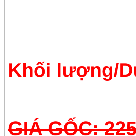
Khối lượng/D
GIÁ GỐC: 22