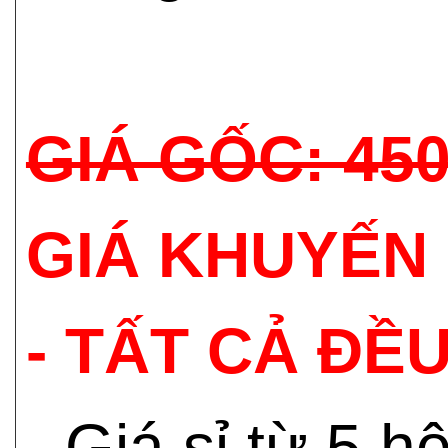
GIÁ GỐC: 45
GIÁ KHUYẾN 
- TẤT CẢ ĐỀU
- Giá sỉ từ 5 