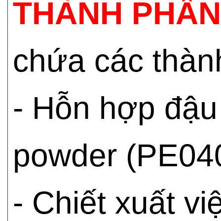
THÀNH PHẦN
chứa các thàn
- Hỗn hợp đậu 
powder (PE04
- Chiết xuất v