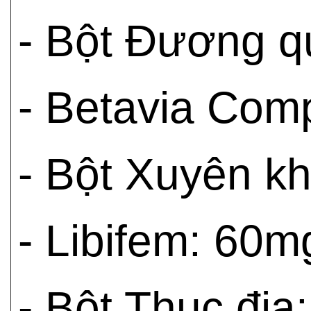
- Bột Đương q
- Betavia Com
- Bột Xuyên k
- Libifem: 60m
- Bột Thục địa