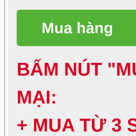
BẤM NÚT "M
MẠI:
+ MUA TỪ 3 