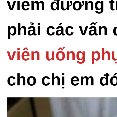
viêm đường ti
phải các vấn 
viên uống ph
cho chị em đó